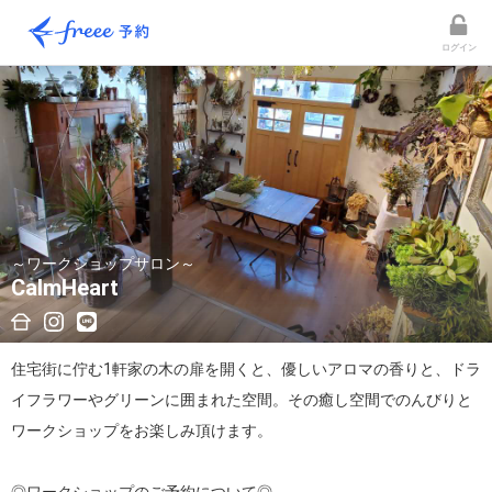
ログイン
～ワークショップサロン～
CalmHeart
住宅街に佇む1軒家の木の扉を開くと、優しいアロマの香りと、ドラ
イフラワーやグリーンに囲まれた空間。その癒し空間でのんびりと
ワークショップをお楽しみ頂けます。
