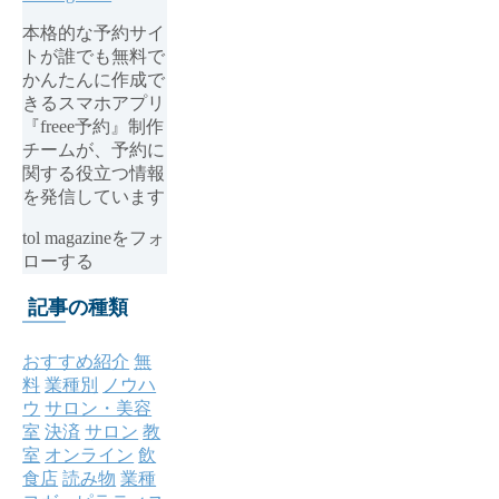
本格的な予約サイ
トが誰でも無料で
かんたんに作成で
きるスマホアプリ
『freee予約』制作
チームが、予約に
関する役立つ情報
を発信しています
tol magazineをフォ
ローする
記事の種類
おすすめ紹介
無
料
業種別
ノウハ
ウ
サロン・美容
室
決済
サロン
教
室
オンライン
飲
食店
読み物
業種