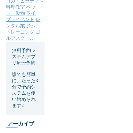
ヨガ・ピラティス
料理教室
ペッ
ト・動物
ライ
ブ・イベント
レ
ンタル業
ジム・
トレーニング
ゴ
ルフスクール
無料予約シ
ステムアプ
リfreee予約
誰でも簡単
に、たった3
分で予約シ
ステムを使
い始められ
ます♫
アーカイブ