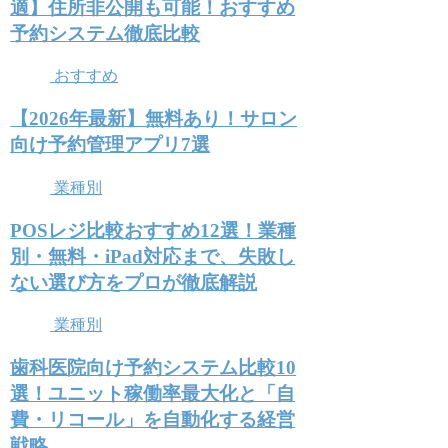
適】住所非公開も可能！おすすめ
予約システム徹底比較
おすすめ
【2026年最新】無料あり！サロン
向け予約管理アプリ7選
業種別
POSレジ比較おすすめ12選！業種
別・無料・iPad対応まで、失敗し
ない選び方をプロが徹底解説
業種別
歯科医院向け予約システム比較10
選！ユニット稼働率最大化と「自
費・リコール」を自動化する経営
戦略