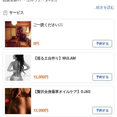
筋膜美療×アーユルヴェーダ×ヨガ

...続きを読む
サービス
歪み・滞り・不調の根本にアプローチ

ご一読ください💁‍♀️
カラダとココロ、巡りのいい

本来の自分へ還るケアを。

0円
予約する
【巡る土台作り】MULAM
※まずは、

▶︎ご希望のお日にち

▶︎ご予約確認送信するメールアドレス

12,000円
予約する
をLINEにてお知らせください

【贅沢全身薬草オイルケア】OJAS
メニューやオプション等のご相談も、体調やご要望に合わせてご提
案いたします。

13,000円
予約する