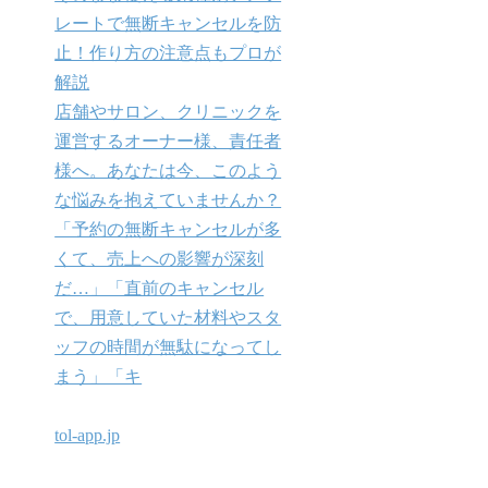
レートで無断キャンセルを防
止！作り方の注意点もプロが
解説
店舗やサロン、クリニックを
運営するオーナー様、責任者
様へ。あなたは今、このよう
な悩みを抱えていませんか？
「予約の無断キャンセルが多
くて、売上への影響が深刻
だ…」「直前のキャンセル
で、用意していた材料やスタ
ッフの時間が無駄になってし
まう」「キ
tol-app.jp