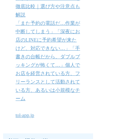
徹底比較｜選び方や注意点も
解説
「また予約の電話だ…作業が
中断してしまう」「深夜にお
店のLINEに予約希望が来た
けど、対応できない…」「手
書きの台帳だから、ダブルブ
ッキングが怖くて…」個人で
お店を経営されている方、フ
リーランスとして活動されて
いる方、あるいは小規模なチ
ーム
tol-app.jp