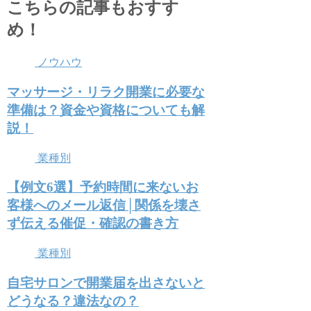
こちらの記事もおすす
め！
ノウハウ
マッサージ・リラク開業に必要な
準備は？資金や資格についても解
説！
業種別
【例文6選】予約時間に来ないお
客様へのメール返信│関係を壊さ
ず伝える催促・確認の書き方
業種別
自宅サロンで開業届を出さないと
どうなる？違法なの？