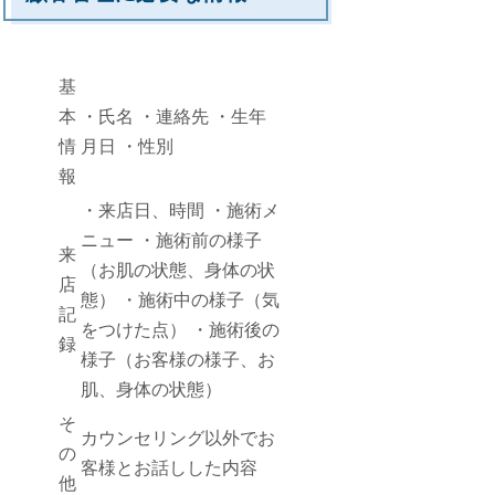
基
本
・氏名 ・連絡先 ・生年
情
月日 ・性別
報
・来店日、時間 ・施術メ
ニュー ・施術前の様子
来
（お肌の状態、身体の状
店
態） ・施術中の様子（気
記
をつけた点） ・施術後の
録
様子（お客様の様子、お
肌、身体の状態）
そ
カウンセリング以外でお
の
客様とお話しした内容
他