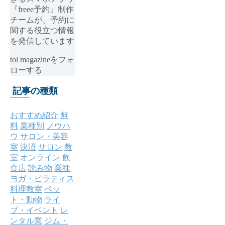
『freee予約』制作
チームが、予約に
関する役立つ情報
を発信しています
tol magazineをフォ
ローする
記事の種類
おすすめ紹介
無
料
業種別
ノウハ
ウ
サロン・美容
室
決済
サロン
教
室
オンライン
飲
食店
読み物
業種
ヨガ・ピラティス
料理教室
ペッ
ト・動物
ライ
ブ・イベント
レ
ンタル業
ジム・