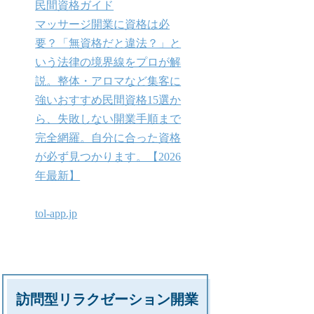
民間資格ガイド
マッサージ開業に資格は必
要？「無資格だと違法？」と
いう法律の境界線をプロが解
説。整体・アロマなど集客に
強いおすすめ民間資格15選か
ら、失敗しない開業手順まで
完全網羅。自分に合った資格
が必ず見つかります。【2026
年最新】
tol-app.jp
訪問型リラクゼーション開業