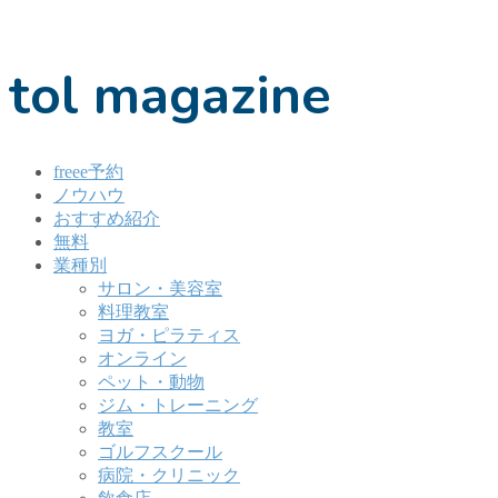
tol magazine
freee予約
ノウハウ
おすすめ紹介
無料
業種別
サロン・美容室
料理教室
ヨガ・ピラティス
オンライン
ペット・動物
ジム・トレーニング
教室
ゴルフスクール
病院・クリニック