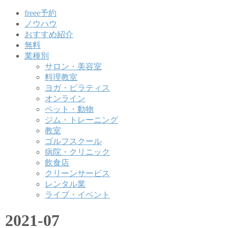
freee予約
ノウハウ
おすすめ紹介
無料
業種別
サロン・美容室
料理教室
ヨガ・ピラティス
オンライン
ペット・動物
ジム・トレーニング
教室
ゴルフスクール
病院・クリニック
飲食店
クリーンサービス
レンタル業
ライブ・イベント
2021-07