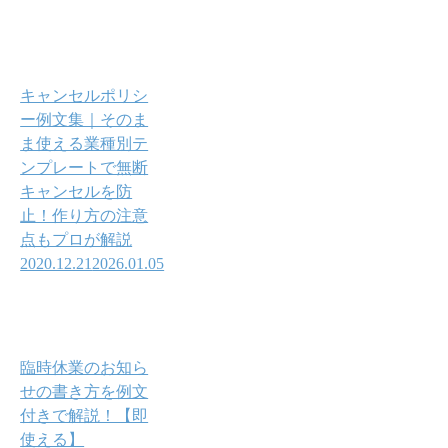
キャンセルポリシ
ー例文集｜そのま
ま使える業種別テ
ンプレートで無断
キャンセルを防
止！作り方の注意
点もプロが解説
2020.12.21
2026.01.05
臨時休業のお知ら
せの書き方を例文
付きで解説！【即
使える】