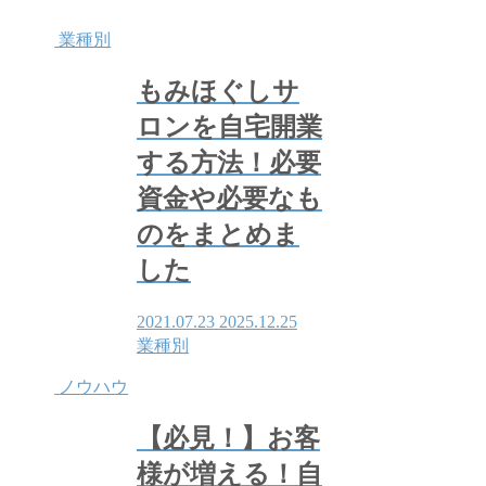
業種別
もみほぐしサ
ロンを自宅開業
する方法！必要
資金や必要なも
のをまとめま
した
2021.07.23
2025.12.25
業種別
ノウハウ
【必見！】お客
様が増える！自