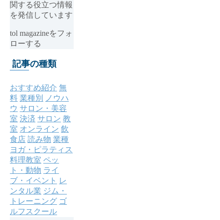
関する役立つ情報
を発信しています
tol magazineをフォ
ローする
記事の種類
おすすめ紹介
無
料
業種別
ノウハ
ウ
サロン・美容
室
決済
サロン
教
室
オンライン
飲
食店
読み物
業種
ヨガ・ピラティス
料理教室
ペッ
ト・動物
ライ
ブ・イベント
レ
ンタル業
ジム・
トレーニング
ゴ
ルフスクール