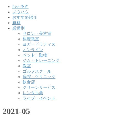
freee予約
ノウハウ
おすすめ紹介
無料
業種別
サロン・美容室
料理教室
ヨガ・ピラティス
オンライン
ペット・動物
ジム・トレーニング
教室
ゴルフスクール
病院・クリニック
飲食店
クリーンサービス
レンタル業
ライブ・イベント
2021-05