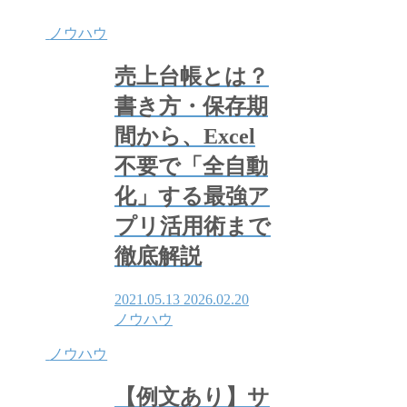
ノウハウ
売上台帳とは？
書き方・保存期
間から、Excel
不要で「全自動
化」する最強ア
プリ活用術まで
徹底解説
2021.05.13
2026.02.20
ノウハウ
ノウハウ
【例文あり】サ