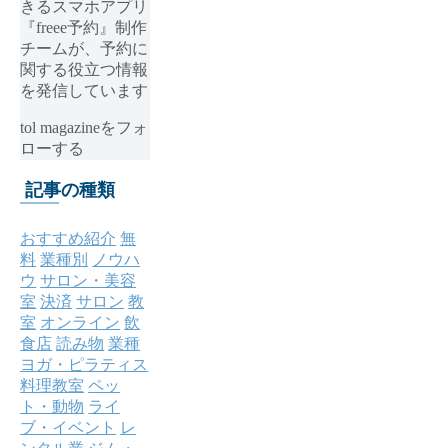
きるスマホアプリ
『freee予約』制作
チームが、予約に
関する役立つ情報
を発信しています
tol magazineをフォ
ローする
記事の種類
おすすめ紹介
無
料
業種別
ノウハ
ウ
サロン・美容
室
決済
サロン
教
室
オンライン
飲
食店
読み物
業種
ヨガ・ピラティス
料理教室
ペッ
ト・動物
ライ
ブ・イベント
レ