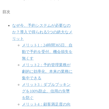
目次
なぜ今、予約システムが必要なの
か？導入で得られる5つの絶大なメ
リット
メリット1：24時間365日、自
動で予約を受付。機会損失を
無くす
メリット2：予約管理業務が
劇的に効率化。本来の業務に
集中できる
メリット3：ダブルブッキン
グを100%防止。信用の失墜
を防ぐ
メリット4：顧客満足度の向