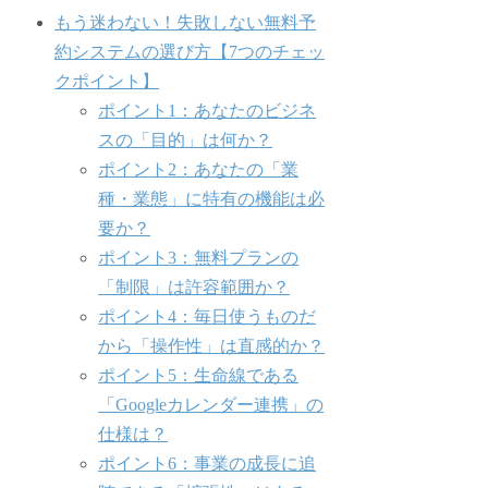
もう迷わない！失敗しない無料予
約システムの選び方【7つのチェッ
クポイント】
ポイント1：あなたのビジネ
スの「目的」は何か？
ポイント2：あなたの「業
種・業態」に特有の機能は必
要か？
ポイント3：無料プランの
「制限」は許容範囲か？
ポイント4：毎日使うものだ
から「操作性」は直感的か？
ポイント5：生命線である
「Googleカレンダー連携」の
仕様は？
ポイント6：事業の成長に追