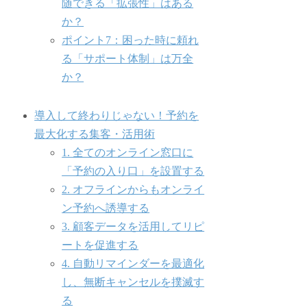
随できる「拡張性」はある
か？
ポイント7：困った時に頼れ
る「サポート体制」は万全
か？
導入して終わりじゃない！予約を
最大化する集客・活用術
1. 全てのオンライン窓口に
「予約の入り口」を設置する
2. オフラインからもオンライ
ン予約へ誘導する
3. 顧客データを活用してリピ
ートを促進する
4. 自動リマインダーを最適化
し、無断キャンセルを撲滅す
る