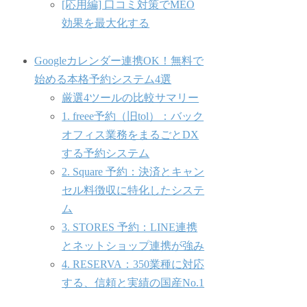
[応用編] 口コミ対策でMEO
効果を最大化する
Googleカレンダー連携OK！無料で
始める本格予約システム4選
厳選4ツールの比較サマリー
1. freee予約（旧tol）：バック
オフィス業務をまるごとDX
する予約システム
2. Square 予約：決済とキャン
セル料徴収に特化したシステ
ム
3. STORES 予約：LINE連携
とネットショップ連携が強み
4. RESERVA：350業種に対応
する、信頼と実績の国産No.1